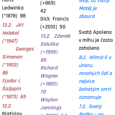
ledy, až svatý
(+869)
Ledwinka
Matěj je
42
(*1878) 88
zbourá
Dick Francis
13.2. Jiří
(+2010) 90
Svatá Apolena
Helekal
13.2. Zdeněk
v mlhu je často
(*1947)
Galuška
zahalena
Georges
(+1999)
Simenon
8.2. Hřímá-li v
86
(*1903)
únoru,
Richard
86
mnohých lidí a
Wagner
Fjodor I.
nejvíce
(+1883)
Šaljapin
bohatým smrt
70
(*1873) 65
oznamuje
Waylon
12.2.
7.2. Svatý
Jennings
Břetislav
Radko – na