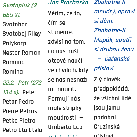
Zbohatne-li
Jan Procházka
Svatopluk (3
moudrý, opraví
Věřím, že to,
669 x),
si dům.
čím se
Svatobor
Zbohatne-li
staneme,
Svatoboj Riley
hlupák, opatří
závisí na tom,
Polykarp
si druhou ženu
co nás naši
Nestor Roman
— Čečenské
otcové naučí
Romana
přísloví
ve chvílích, kdy
Romina
Zlý člověk
se nás nesnaží
22.2. Petr (272
předpokládá,
nic naučit.
134 x),
Peter
že všichni lidé
Formují nás
Petar Pedro
jsou jemu
malé střípky
Pierre Petros
podobní —
moudrosti —
Petko Pietro
Gruzínské
Umberto Eco
Petro Eta Etela
přísloví