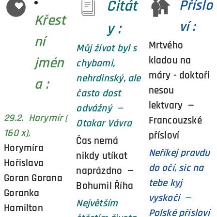
Citát
Příslo
Křest
ví :
y :
ní
Mrtvého
Můj život byl s
kladou na
jmén
chybami,
máry - doktoři
nehrdinský, ale
a :
nesou
často dost
lektvary —
odvážný —
29.2. Horymír (
Francouzské
Otakar Vávra
160 x),
přísloví
Čas nemá
Horymíra
Neříkej pravdu
nikdy utíkat
Hořislava
do očí, sic na
naprázdno —
Goran Gorana
tebe kyj
Bohumil Říha
Goranka
vyskočí —
Největším
Hamilton
Polské přísloví