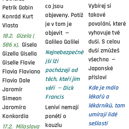
Vybírej si
co jsou
Petrik Gabin
takové
objeveny. Potíž
Konrád Kurt
povolání, které
je v tom je
Vlasta
vyhovuje tvé
objevit —
18.2. Gizela (
duši. S celou
Galileo Galilei
586 x),
Gisela
duší zmůžeš
Nejnebezpečně
Gizella Gisella
všechno —
jší lži
Giselle Flavie
Japonské
pocházejí od
Flavia Flaviano
přísloví
těch, kteří jim
Flavio Dale
Kde je málo
věří — Dick
Jaromír
lékařů a
Francis
Simeon
lékárníků, tam
Jaromíra
Leniví nemají
umírají lidé
Konkordia
ponětí o
sešlostí
kouzlu
17.2. Miloslava