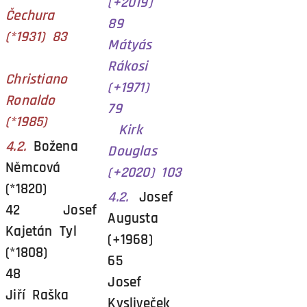
(+2019)
Čechura
89
(*1931) 83
Mátyás
Rákosi
Christiano
(+1971)
Ronaldo
79
(*1985)
Kirk
4.2.
Božena
Douglas
Němcová
(+2020) 103
(*1820)
4.2.
Josef
42 Josef
Augusta
Kajetán Tyl
(+1968)
(*1808)
65
48
Josef
Jiří Raška
Kysliveček