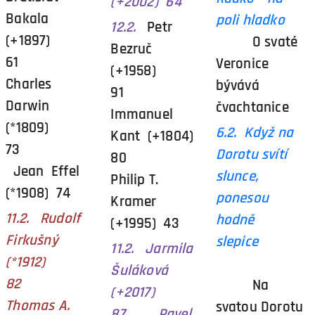
(+2002) 64
Bakala
poli hladko
12.2.
Petr
(+1897)
O svaté
Bezruč
61
Veronice
(+1958)
Charles
bývává
91
Darwin
čvachtanice
Immanuel
(*1809)
6.2. Když na
Kant (+1804)
73
Dorotu svítí
80
Jean Effel
slunce,
Philip T.
(*1908) 74
ponesou
Kramer
11.2. Rudolf
hodně
(+1995) 43
Firkušný
slepice
11.2. Jarmila
(*1912)
Šuláková
82
Na
(+2017)
Thomas A.
svatou Dorotu
87 Pavel