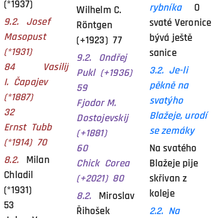
(*1937)
rybníka
O
Wilhelm C.
9.2. Josef
svaté Veronice
Röntgen
Masopust
bývá ještě
(+1923) 77
(*1931)
sanice
9.2. Ondřej
84 Vasilij
3.2. Je-li
Pukl (+1936)
I. Čapajev
pěkně na
59
(*1887)
svatýho
Fjodor M.
32
Blažeje, urodí
Dostojevskij
Ernst Tubb
se zemáky
(+1881)
(*1914) 70
60
Na svatého
8.2.
Milan
Chick Corea
Blažeje pije
Chladil
(+2021) 80
skřivan z
(*1931)
koleje
8.2.
Miroslav
53
Řihošek
2.2. Na