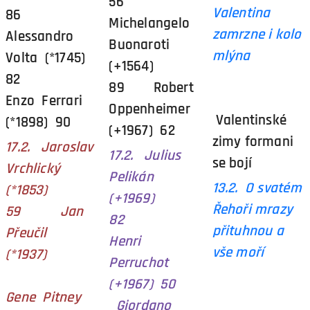
56
Valentina
86
Michelangelo
zamrzne i kolo
Alessandro
Buonaroti
mlýna
Volta (*1745)
(+1564)
82
89 Robert
Enzo Ferrari
Oppenheimer
Valentinské
(*1898) 90
(+1967) 62
zimy formani
17.2. Jaroslav
17.2. Julius
se bojí
Vrchlický
Pelikán
13.2. O svatém
(*1853)
(+1969)
Řehoři mrazy
59 Jan
82
přituhnou a
Přeučil
Henri
vše moří
(*1937)
Perruchot
(+1967) 50
Gene Pitney
Giordano