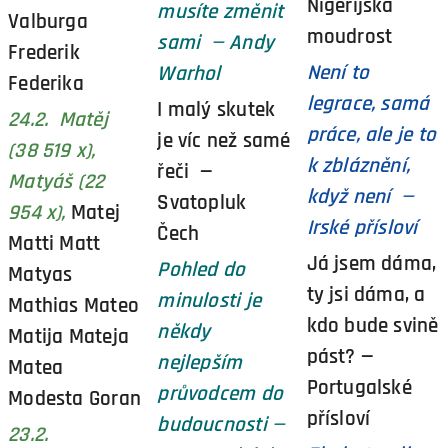
Nigerijská
musíte změnit
Valburga
moudrost
sami — Andy
Frederik
Není to
Warhol
Federika
legrace, samá
I malý skutek
24.2. Matěj
práce, ale je to
je víc než samé
(38 519 x),
k zbláznění,
řeči —
Matyáš (22
když není —
Svatopluk
954 x),
Matej
Irské přísloví
Čech
Matti Matt
Já jsem dáma,
Pohled do
Matyas
ty jsi dáma, a
minulosti je
Mathias Mateo
kdo bude svině
někdy
Matija Mateja
pást? —
nejlepším
Matea
Portugalské
průvodcem do
Modesta Goran
přísloví
budoucnosti —
23.2.