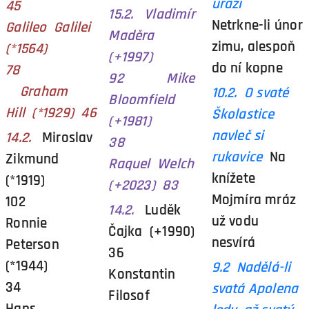
uráží
45
15.2. Vladimír
Netrkne-li únor
Galileo Galilei
Maděra
zimu, alespoň
(*1564)
(+1997)
do ní kopne
78
92 Mike
Graham
10.2. O svaté
Bloomfield
Hill (*1929) 46
Školastice
(+1981)
navleč si
14.2.
Miroslav
38
rukavice
Na
Zikmund
Raquel Welch
knížete
(*1919)
(+2023) 83
Mojmíra mráz
102
14.2.
Luděk
už vodu
Ronnie
Čajka (+1990)
nesvírá
Peterson
36
(*1944)
9.2 Nadělá-li
Konstantin
34
svatá Apolena
Filosof
Hans