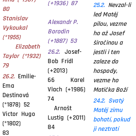
(+1936) 87
25.2.
Nevzal-li
80
led Matěj
Stanislav
Alexandr P.
pilou, vezme
Vykoukal
Borodin
ho až Josef
(*1955)
(+1887) 53
širočinou a
Elizabeth
26.2.
Josef-
jestli i ten
Taylor (*1932)
Bob Frídl
zaleze do
79
(+2013)
hospody,
26.2.
Emilie-
66 Karel
vezme ho
Ema
Vlach (+1986)
Matička Boží
Destinová
74
24.2. Svatý
(*1878) 52
Arnošt
Matěj zimu
Victor Hugo
Lustig (+2011)
bohatí, pokud
(*1802)
84
ji neztratí
83