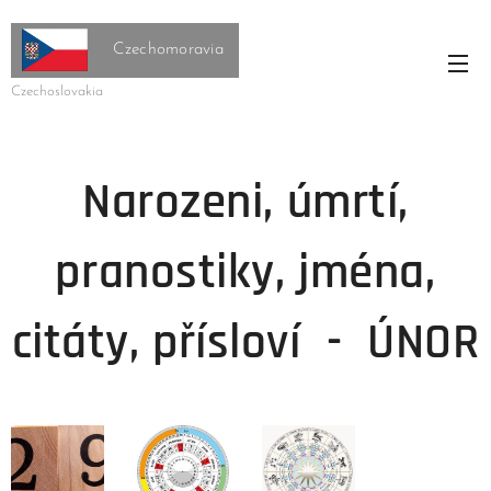
Czechomoravia
Czechoslovakia
Narozeni, úmrtí,
pranostiky, jména,
citáty, přísloví - ÚNOR