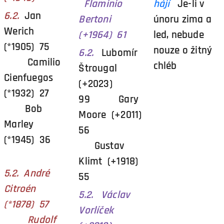
Flaminio
hájí
Je-li v
6.2.
Jan
Bertoni
únoru zima a
Werich
(+1964) 61
led, nebude
(*1905) 75
nouze o žitný
6.2.
Lubomír
Camilio
chléb
Štrougal
Cienfuegos
(+2023)
(*1932) 27
99 Gary
Bob
Moore (+2011)
Marley
56
(*1945) 36
Gustav
Klimt (+1918)
5.2. André
55
Citroén
5.2. Václav
(*1878) 57
Vorlíček
Rudolf