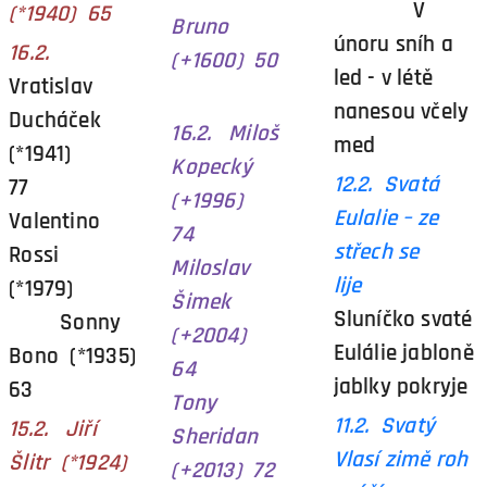
V
(*1940) 65
Bruno
únoru sníh a
16.2.
(+1600) 50
led - v létě
Vratislav
nanesou včely
Ducháček
16.2. Miloš
med
(*1941)
Kopecký
12.2. Svatá
77
(+1996)
Eulalie – ze
Valentino
74
střech se
Rossi
Miloslav
lije
(*1979)
Šimek
Sluníčko svaté
Sonny
(+2004)
Eulálie jabloně
Bono (*1935)
64
jablky pokryje
63
Tony
11.2. Svatý
15.2. Jiří
Sheridan
Vlasí zimě roh
Šlitr (*1924)
(+2013) 72