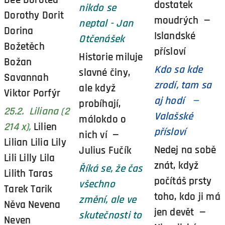
dostatek
nikdo se
Dorothy Dorit
moudrých —
neptal - Jan
Dorina
Islandské
Otčenášek
Božetěch
přísloví
Historie miluje
Božan
Kdo sa kde
slavné činy,
Savannah
zrodí, tam sa
ale když
Viktor Porfýr
aj hodí —
probíhají,
25.2. Liliana (2
Valašské
málokdo o
214 x),
Lilien
přísloví
nich ví —
Lilian Lilia Lily
Nedej na sobě
Julius Fučík
Lili Lilly Lila
znát, když
Říká se, že čas
Lilith Taras
počítáš prsty
všechno
Tarek Tarik
toho, kdo ji má
změní, ale ve
Něva Nevena
jen devět —
skutečnosti to
Neven