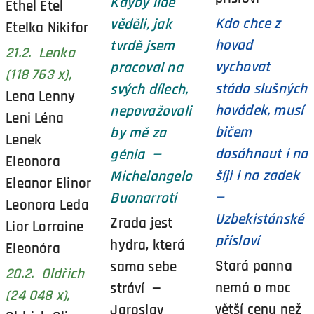
Kdyby lidé
Ethel Etel
Kdo chce z
věděli, jak
Etelka Nikifor
hovad
tvrdě jsem
21.2. Lenka
vychovat
pracoval na
(118 763 x),
stádo slušných
svých dílech,
Lena Lenny
hovádek, musí
nepovažovali
Leni Léna
bičem
by mě za
Lenek
dosáhnout i na
génia —
Eleonora
šíji i na zadek
Michelangelo
Eleanor Elinor
—
Buonarroti
Leonora Leda
Uzbekistánské
Zrada jest
Lior Lorraine
přísloví
hydra, která
Eleonóra
Stará panna
sama sebe
20.2. Oldřich
nemá o moc
stráví —
(24 048 x),
větší cenu než
Jaroslav