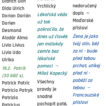
Oldrich Olin
nedoručený
Vrchlický
Olda Ulrich
dopis —
Lékařská věda
Dorian Dorián
Maďarské
už tak
Dorien
přísloví
pokročila, že
Desmond
Žena je jako
dnes už člověk
Aladár Alma
tvůj stín, běž
jen málokdy
Lívio Lívius
za ní - bude
zemře bez
Lívia Udo
před tebou
lékařské
Ulrika
prchat, utíkej
pomoci —
19.2. Patrik
před ní -
Miloš Kopecký
(30 682 x),
poběží za
Všechny
Patrick Patric
tebou —
pravdy je
Patricio Patryk
Francouzské
snadné
Patrizio
přísloví
pochopit poté,
Patricius