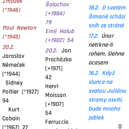
Zmožek
Šolochov
18.2. O svatém
(*1946)
(+1984)
Šimoně schází
79
sníh ze stráně
Paul Newton
Emil Holub
1
7.2.
Únor
(*1945)
(+1902) 54
netrkne-li
20.2.
20.2.
Jan
rohem, šlehne
Jaroslav
Procházka
ocasem
Němeček
(+1971)
16.2. Když
(*1944)
42
slunce na
Sidney
Henri
svatou Juliánu
Poitier (*1927)
Moissan
stromy osvítí,
94
(+1907)
bude mnoho
Kurt
54
jablek
Cobain
Ferruccio
O
(*1967) 27