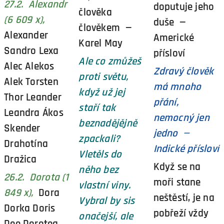
27.2. Alexandr
doputuje jeho
člověka
(6 609 x),
duše —
člověkem —
Alexander
Americké
Karel May
Sandro Lexa
přísloví
Ale co zmůžeš
Alec Alekos
Zdravý člověk
proti světu,
Alek Torsten
má mnoho
když už jej
Thor Leander
přání,
staří tak
Leandra Ákos
nemocný jen
beznadějějně
Skender
jedno —
zpackali?
Drahotína
Indické přísloví
Vletěls do
Dražica
Když se na
něho bez
26.2. Dorota (1
moři stane
vlastní viny.
849 x),
Dora
neštěstí, je na
Vybral by sis
Dorka Doris
pobřeží vždy
onačejší, ale
Dee Dorotea