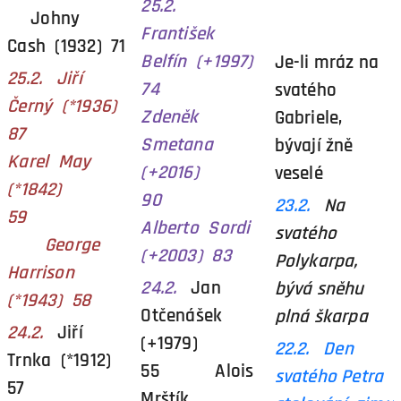
25.2.
Johny
František
Cash (1932) 71
Belfín (+1997)
Je-li mráz na
25.2. Jiří
74
svatého
Černý (*1936)
Zdeněk
Gabriele,
87
Smetana
bývají žně
Karel May
(+2016)
veselé
(*1842)
90
23.2.
Na
59
Alberto Sordi
svatého
George
(+2003) 83
Polykarpa,
Harrison
24.2.
Jan
bývá sněhu
(*1943) 58
Otčenášek
plná škarpa
24.2.
Jiří
(+1979)
22.2. Den
Trnka (*1912)
55 Alois
svatého Petra
57
Mrštík