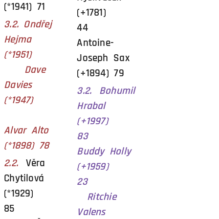
(*1941) 71
(+1781)
3.2. Ondřej
44
Hejma
Antoine-
(*1951)
Joseph Sax
Dave
(+1894) 79
Davies
3.2. Bohumil
(*1947)
Hrabal
(+1997)
Alvar Alto
83
(*1898) 78
Buddy Holly
2.2.
Věra
(+1959)
Chytilová
23
(*1929)
Ritchie
85
Valens