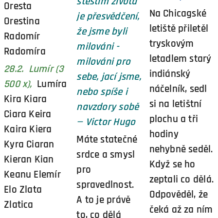
štěstím života
Oresta
Na Chicagské
je přesvědčení,
Orestina
letiště přiletěl
že jsme byli
Radomír
tryskovým
milováni -
Radomíra
letadlem starý
milováni pro
28.2. Lumír (3
indiánský
sebe, jací jsme,
500 x),
Lumíra
náčelník, sedl
nebo spíše i
Kira Kiara
si na letištní
navzdory sobě
Ciara Keira
plochu a tři
— Victor Hugo
Kaira Kiera
hodiny
Máte statečné
Kyra Ciaran
nehybně seděl.
srdce a smysl
Kieran Kian
Když se ho
pro
Keanu Elemír
zeptali co dělá.
spravedlnost.
Elo Zlata
Odpověděl, že
A to je právě
Zlatica
čeká až za ním
to, co dělá