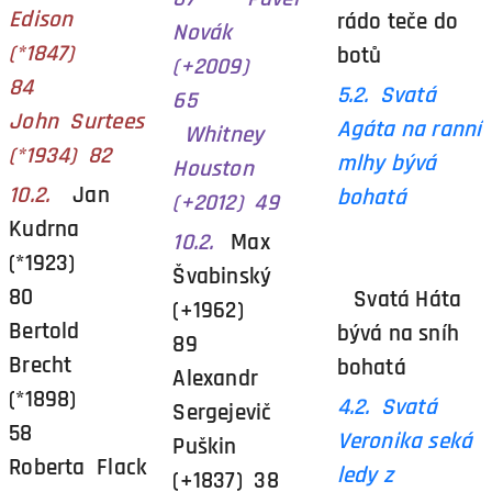
Edison
rádo teče do
Novák
(*1847)
botů
(+2009)
84
5.2. Svatá
65
John Surtees
Agáta na ranní
Whitney
(*1934) 82
mlhy bývá
Houston
10.2.
Jan
bohatá
(+2012) 49
Kudrna
10.2.
Max
(*1923)
Švabinský
80
Svatá Háta
(+1962)
Bertold
bývá na sníh
89
Brecht
bohatá
Alexandr
(*1898)
4.2. Svatá
Sergejevič
58
Veronika seká
Puškin
Roberta Flack
ledy z
(+1837) 38