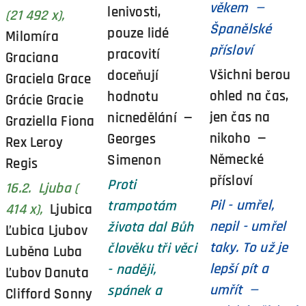
věkem —
lenivosti,
(21 492 x),
Španělské
pouze lidé
Milomíra
přísloví
pracovití
Graciana
Všichni berou
doceňují
Graciela Grace
ohled na čas,
hodnotu
Grácie Gracie
jen čas na
nicnedělání —
Graziella Fiona
nikoho —
Georges
Rex Leroy
Německé
Simenon
Regis
přísloví
Proti
16.2. Ljuba (
Pil - umřel,
trampotám
414 x),
Ljubica
nepil - umřel
života dal Bůh
Ľubica Ljubov
taky. To už je
člověku tři věci
Luběna Luba
lepší pít a
- naději,
Ľubov Danuta
umřít —
spánek a
Clifford Sonny