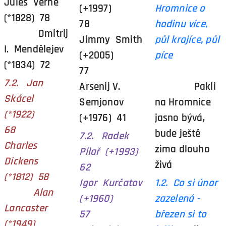
Jules Verne
(+1997)
Hromnice o
(*1828) 78
78
hodinu více,
Dmitrij
Jimmy Smith
půl krajíce, půl
I. Mendělejev
(+2005)
píce
(*1834) 72
77
7.2. Jan
Arsenij V.
Pakli
Skácel
Semjonov
na Hromnice
(*1922)
(+1976) 41
jasno bývá,
68
bude ještě
7.2. Radek
Charles
zima dlouho
Pilař (+1993)
Dickens
živá
62
(*1812) 58
Igor Kurčatov
1.2. Co si únor
Alan
(+1960)
zazelená -
Lancaster
57
březen si to
(*1949)