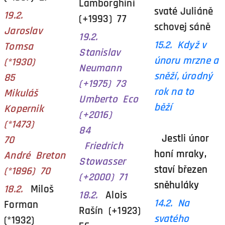
Lamborghini
svaté Juliáně
19.2.
(+1993) 77
schovej sáně
Jaroslav
19.2.
15.2. Když v
Tomsa
Stanislav
únoru mrzne a
(*1930)
Neumann
sněží, úrodný
85
(+1975) 73
rok na to
Mikuláš
Umberto Eco
běží
Kopernik
(+2016)
(*1473)
84
Jestli únor
70
Friedrich
honí mraky,
André Breton
Stowasser
staví březen
(*1896) 70
(+2000) 71
sněhuláky
18.2.
Miloš
18.2.
Alois
14.2. Na
Forman
Rašín (+1923)
svatého
(*1932)