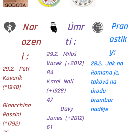
Nar
Úmr
Pran
ostik
ozen
tí :
y:
29.2. Miloš
i :
Vacek (+2012)
28.2. Jak na
29.2. Petr
84
Romana je,
Kovařík
Karel Noll
taková na
(*1948)
(+1928)
úrodu
47
brambor
Gioacchino
Davy
naděje
Rossini
Jones (+2012)
(*1792)
61