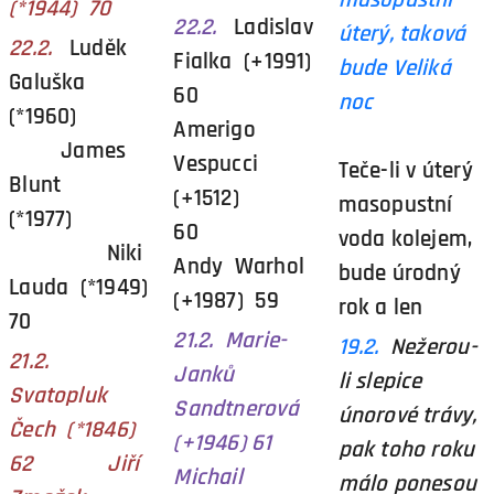
(*1944) 70
22.2.
Ladislav
úterý, taková
22.2.
Luděk
Fialka (+1991)
bude Veliká
Galuška
60
noc
(*1960)
Amerigo
James
Vespucci
Teče-li v úterý
Blunt
(+1512)
masopustní
(*1977)
60
voda kolejem,
Niki
Andy Warhol
bude úrodný
Lauda (*1949)
(+1987) 59
rok a len
70
21.2. Marie-
19.2.
Nežerou-
21.2.
Janků
li slepice
Svatopluk
Sandtnerová
únorové trávy,
Čech (*1846)
(+1946) 61
pak toho roku
62 Jiří
Michail
málo ponesou