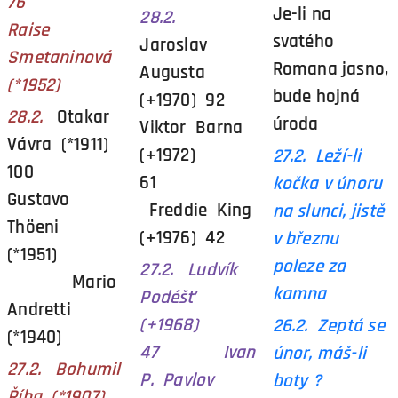
76
Je-li na
28.2.
Raise
svatého
Jaroslav
Smetaninová
Romana jasno,
Augusta
(*1952)
bude hojná
(+1970) 92
28.2.
Otakar
úroda
Viktor Barna
Vávra (*1911)
(+1972)
27.2.
Leží-li
100
61
kočka v únoru
Gustavo
Freddie King
na slunci, jistě
Thöeni
(+1976) 42
v březnu
(*1951)
poleze za
27.2. Ludvík
Mario
kamna
Podéšť
Andretti
(+1968)
26.2. Zeptá se
(*1940)
47 Ivan
únor, máš-li
27.2. Bohumil
P. Pavlov
boty ?
Říha (*1907)