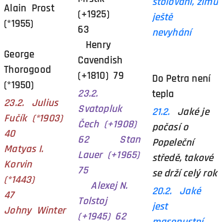
stolování, zimu
Alain Prost
(+1925)
ještě
(*1955)
63
nevyhání
Henry
George
Cavendish
Thorogood
(+1810) 79
Do Petra není
(*1950)
23.2.
tepla
23.2. Julius
Svatopluk
21.2.
Jaké je
Fučík (*1903)
Čech (+1908)
počasí o
40
62 Stan
Popeleční
Matyas I.
Lauer (+1965)
středě, takové
Korvin
75
se drží celý rok
(*1443)
Alexej N.
20.2. Jaké
47
Tolstoj
jest
Johny Winter
(+1945) 62
masopustní