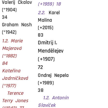
Valerij Čkalov
(+1959) 18
(*1904)
2.2.
Karel
34
Malina
Graham Nash
(+2015)
(*1942)
83
1.2. Marie
Dmitrij I.
Majerová
Mendělejev
(*1882)
(+1907)
84
72
Kateřina
Ondrej Nepela
Jadrníčková
(+1989)
(*1977)
38
Terence
1.2. Antonín
Terry Jones
Slavíček