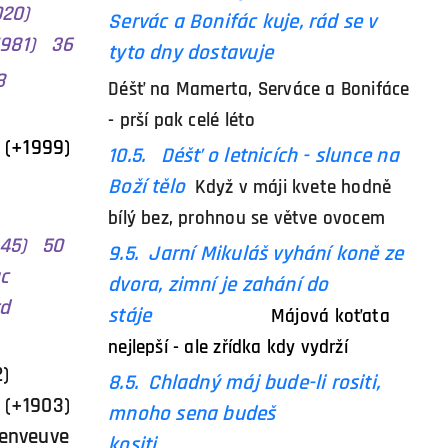
020)
Servác a Bonifác kuje, rád se v
81) 36
tyto dny dostavuje
8
Déšť na Mamerta, Serváce a Bonifáce
- prší pak celé léto
+1999)
10.5.
Déšť o letnicích - slunce na
Boží tělo
Když v máji kvete hodně
bílý bez, prohnou se větve ovocem
1945) 50
9.5. Jarní Mikuláš vyhání koně ze
ac
dvora, zimní je zahání do
rd
stáje
Májová koťata
nejlepší - ale zřídka kdy vydrží
2)
8.5. Chladný máj bude-li rositi,
+1903)
mnoho sena budeš
veuve
kositi