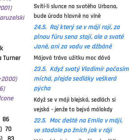
Svítí-li slunce na svatého Urbana,
2001)
bude úroda hlavně na víně
aruzelski
24.5. Roj který se v máji rojí, za
plnou fůru sena stojí, ale o svaté
)
Janě, ani za vodu ve džbáně
ík
Turner
Májová tráva užitku moc dává
23.5. Když svatý Vladimír počasím
míchá, přejde sedláky veškerá
+2000)
pýcha
6)
cone
Když se v máji blejská, sedlách si
vejská - jenže to bejvá málokdy
016) 86
22.5. Moc deště na Emila v máji,
13) 70
ve stodole po žních jak v ráji
) 83