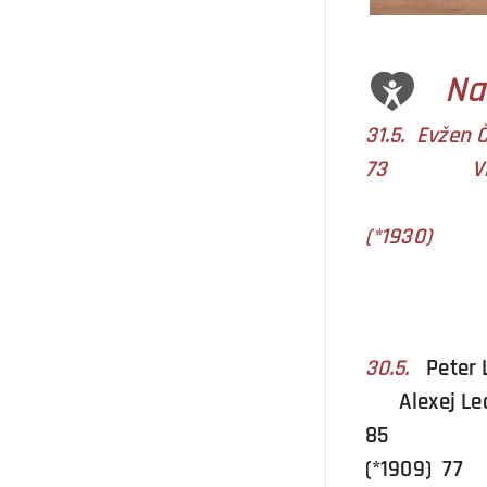
Na
31.5. Evžen 
73 Vikto
Clint
(*1930)
30.5.
Pete
Alexej Leo
85 Ben
(*1909) 77