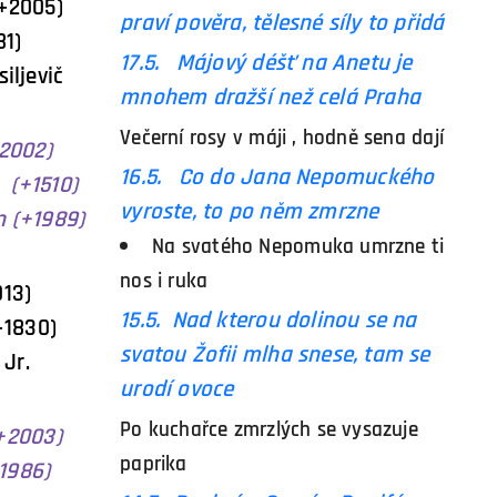
(+2005)
praví pověra, tělesné síly to přidá
81)
17.5. Májový déšť na Anetu je
iljevič
mnohem dražší než celá Praha
Večerní rosy v máji , hodně sena dají
+2002)
16.5. Co do Jana Nepomuckého
(+1510)
vyroste, to po něm zmrzne
+1989)
Na svatého Nepomuka umrzne ti
nos i ruka
013)
1
5
.5. Nad kterou dolinou se na
1830)
svatou Žofii mlha snese, tam se
r.
urodí ovoce
Po kuchařce zmrzlých se vysazuje
(+2003)
paprika
+1986)