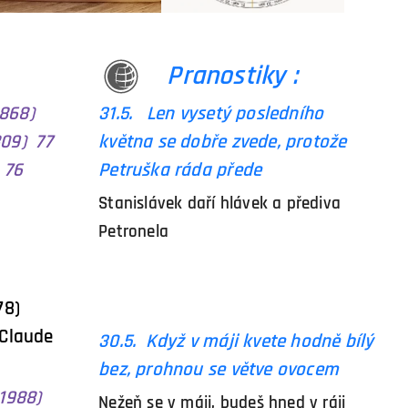
Pranostiky :
1868)
31.5. Len vysetý posledního
809) 77
května se dobře zvede, protože
 76
Petruška ráda přede
Stanislávek daří hlávek a přediva
Petronela
a
778)
Claude
30.5. Když v máji kvete hodně bílý
bez, prohnou se větve ovocem
+1988)
Nežeň se v máji, budeš hned v ráji