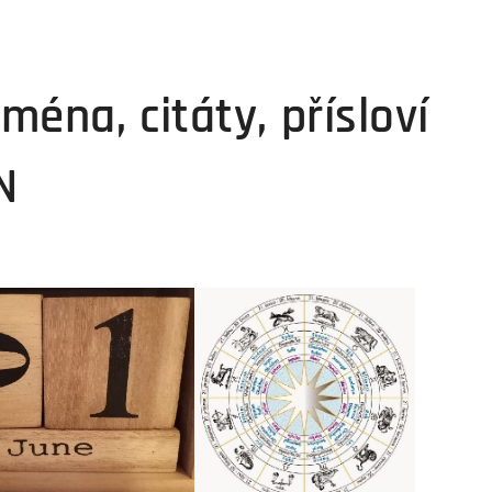
jména, citáty, přísloví
N