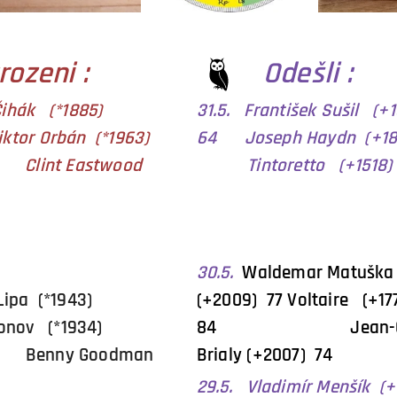
rozeni :
Odešli :
Čihák (*1885)
31.5. František Sušil (+
r Orbán (*1963)
64 Joseph Haydn (+1
 Eastwood
Tintoretto (+1518)
30.5.
Waldemar Matušk
r Lipa (*1943)
(+2009) 77 Voltaire (+1
nov (*1934)
84
Jean-
ny Goodman
Brialy (+2007) 74
29.5. Vladimír Menšík (