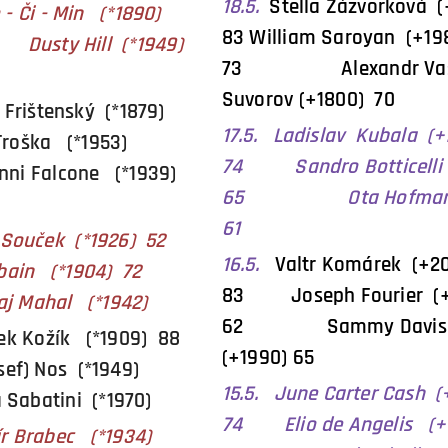
18.5.
Stella Zázvorková 
i - Min (*1890)
83 William Saroyan (+19
y Hill (*1949)
73
Alexandr Vas
Suvorov (+1800) 70
 Frištenský (*1879)
17.5. Ladislav Kubala (
 Troška (*1953)
74 Sandro Botticelli 
Falcone (*1939)
65 Ota Hofman (
61
k Souček (*1926) 52
16.5.
Valtr Komárek (+2
ain (*1904) 72
83 Joseph Fourier (+
al (*1942)
62 Sammy Davis J
šek Kožík (*1909) 88
(+1990) 65
sef) Nos (*1949)
15.5. June Carter Cash 
abatini (*1970)
74 Elio de Angelis (
mír Brabec (*1934)