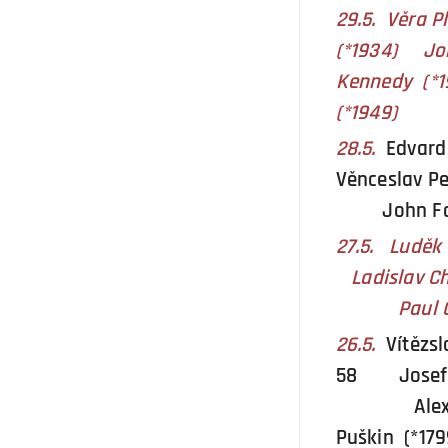
29.5. Věra P
(*1934) Joh
Kennedy (*1
(*1949)
28.5.
Edvar
Věnceslav P
John Foge
27.5. Lud
Ladislav 
Paul Gasc
26.5.
Vítězs
58 Josef 
Alexandr
Puškin (*17