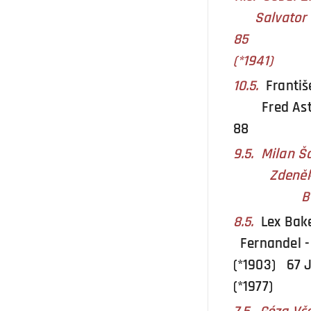
Salvator D
85 Eri
(*1941)
10.5.
Franti
Fred Asta
88 Dono
9.5. Milan
Zdeněk K
Billy Jo
8.5.
Lex B
Fernandel -
(*1903) 67
(*1977)