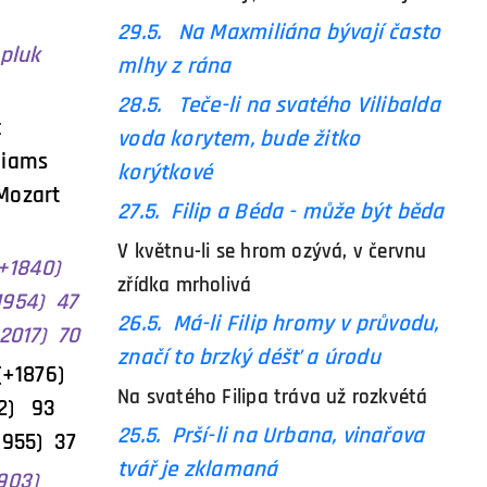
)
29.5. Na Maxmiliána bývají často
uk
mlhy z rána
28.5.
Teče-li na svatého Vilibalda
c
voda korytem, bude žitko
lliams
korýtkové
Mozart
27.5. Filip a Béda - může být běda
V květnu-li se hrom ozývá, v červnu
(+1840)
zřídka mrholivá
954) 47
26.5. Má-li Filip hromy v průvodu,
17) 70
značí to brzký déšť a úrodu
(+1876)
Na svatého Filipa tráva už rozkvétá
002) 93
25.5. Prší-li na Urbana, vinařova
55) 37
tvář je zklamaná
1903)