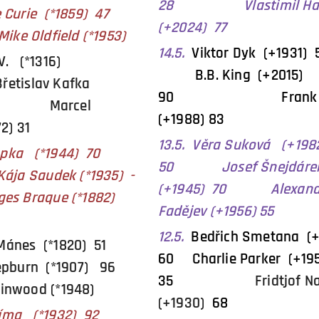
28
Vlastimil H
Curie (*1859) 47
(+2024) 77
field (*1953)
14.5.
Viktor Dyk (+1
IV. (*1316)
B.B. King (+2015)
slav Kafka
90 Frank Sin
 76 Marcel
(+1988) 83
2) 31
13.5. Věra Suková (+19
 Hapka (*1944) 70
50
Josef Šnejdár
 Saudek (*1935) -
(+1945) 70 Alexand
s Braque (*1882)
Fadějev (+1956) 55
12.5.
Bedřich Smetana (
 Mánes (*1820) 51
60 Charlie Parker (+19
Hepburn (*1907) 96
35
Fridtjof 
wood (*1948)
(+1930)
68
f Zíma (*1932) 92