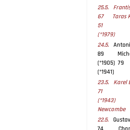
25.5. Frant
67 Taras K
51 John
(*1979)
24.5.
Antoní
89 Michai
(*1905) 
(*1941)
23.5. Karel 
71 Feli
(*194
Newcombe (
22.5.
Gusta
74 Charles