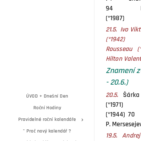
94 Nova
(*1987)
21.5. Ivo Vik
(*194
Roussea
Hilton Valen
Znamení zv
- 20.6.)
20.5.
Šárka
ÚVOD + Dnešní Den
(*1971) 
Roční Hodiny
(*1944
Pravidelné roční kalendáře
P. Mersesejev
" Proč nový kalendář ?
19.5. Andre