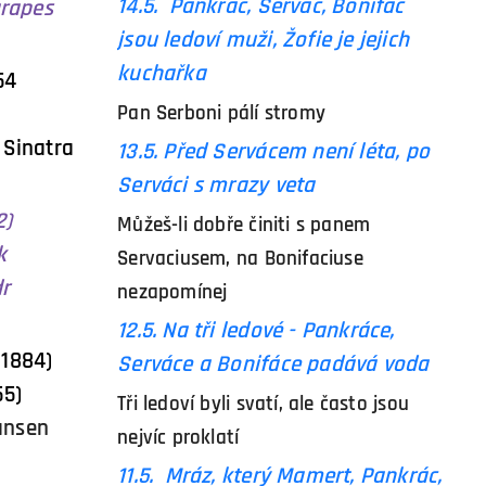
14.5. Pankrác, Servác, Bonifác
arapes
jsou ledoví muži, Žofie je jejich
kuchařka
931) 54
Pan Serboni pálí stromy
atra
13.5. Před Servácem není léta, po
Serváci s mrazy veta
82)
Můžeš-li dobře činiti s panem
ek
Servaciusem, na Bonifaciuse
r
nezapomínej
12.5. Na tři ledové - Pankráce,
+1884)
Serváce a Bonifáce padává voda
55)
Tři ledoví byli svatí, ale často jsou
Nansen
nejvíc proklatí
11.5. Mráz, který Mamert, Pankrác,