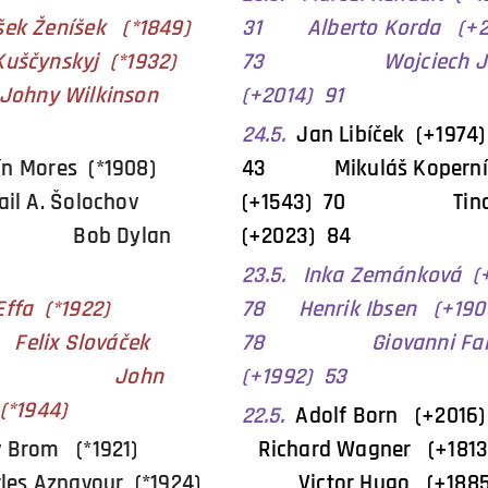
išek Ženíšek (*1849)
31 Alberto Korda (+
uščynskyj (*1932)
73
Wojciech J
y Wilkinson
(+2014) 91
24.5.
Jan Libíček (+1974
n Mores (*1908)
43 Mikuláš Kopern
l A. Šolochov
(+1543) 70 Tina 
79 Bob Dylan
(+2023) 84
23.5. Inka Zemánková (
Effa (*1922)
78 Henrik Ibsen (+190
x Slováček
78 Giovanni Fal
3) John
(+1992) 53
*1944)
22.5.
Adolf Born (+2
v Brom (*1921)
Richard Wagner (+18
 Aznavour (*1924)
Victor Hugo (+1885