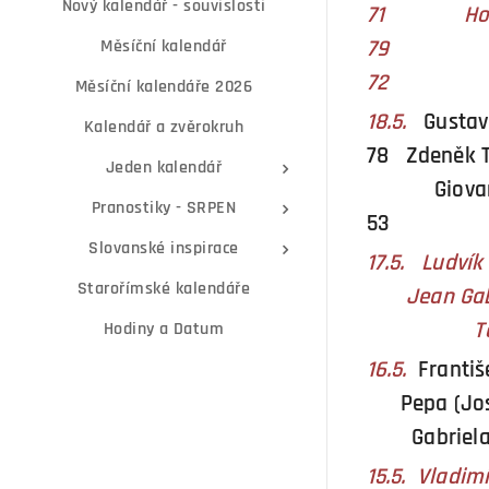
Nový kalendář - souvislosti
71 Ho - Č
79 Dust
Měsíční kalendář
72
Měsíční kalendáře 2026
18.5.
Gustav
Kalendář a zvěrokruh
78 Zdeněk
Jeden kalendář
Giovanni 
Pranostiky - SRPEN
53
Slovanské inspirace
17.5. Ludví
Starořímské kalendáře
Jean Gab
Taj Mah
Hodiny a Datum
16.5.
Franti
Pepa (Jo
Gabriela S
15.5. Vladi