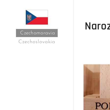
Naroz
Czechomoravia
Czechoslovakia