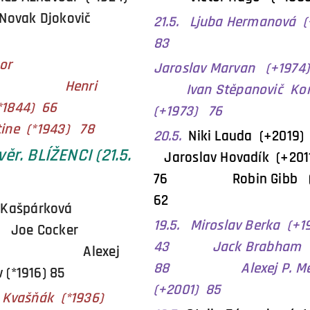
k Djokovič
21.5.
Ljuba Hermanová 
83
tor
Jaroslav Marvan (+1
2) Henri
Ivan Stěpanovič Ko
u (*1844) 66
(+1973) 76
tine (*1943) 78
20.5.
Niki Lauda (+20
ěr. BLÍŽENCI (21.5.
Jaroslav Hovadík (+201
76 Robin Gibb (+
62
 Kašpárková
19.5. Miroslav Berka (+1
Joe Cocker
43 Jack Brabham (
) 70 Alexej
88 Alexej P. Mer
 (*1916) 85
(+2001) 85
j Kvašňák (*1936)