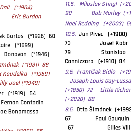
11.5. Miloslav Stingl (+2
alí (*1904)
90 Bob Marley (+19
c Burdon
Noel Redding (+2003) 5
10.5.
Jan Pivec (+1980)
šek Bartoš (*1926) 60
73 Josef Kobr (
ire (*1899)
79 Stanislao
van (*1946)
Cannizzaro (+1910) 84
 Šamánek (*1931) 88
9.5. František Bidlo (+
oudelka (*1969)
Joseph Louis Gay-Luss
el (*1949)
(+1850) 72 Little Richa
aker (*1919) 54
(+2020) 88
 Fernan Contadin
8.5.
Otto Šimánek (+199
 Joe Bonamassa
67 Paul Gauguin (
67 Gilles Villen