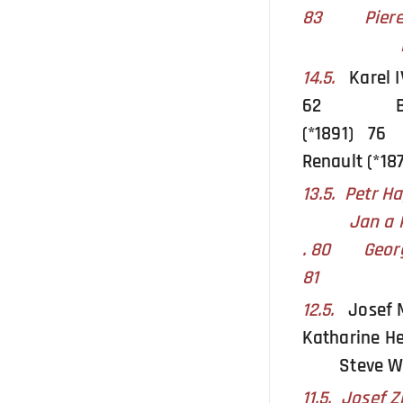
83 Piere 
Mike Old
14.5.
Karel 
62 Břeti
(*1891)
Renault (*187
13.5. Petr
Jan a Kája
. 80 George
81
12.5.
Josef
Katharine 
Steve Win
11.5. Jose