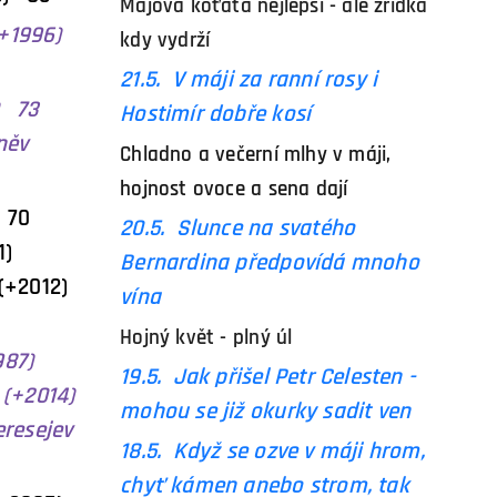
Májová koťata nejlepší - ale zřídka
(+1996)
kdy vydrží
21.5. V máji za ranní rosy i
974) 73
Hostimír dobře kosí
něv
Chladno a večerní mlhy v máji,
hojnost ovoce a sena dají
19) 70
20.5. Slunce na svatého
1)
Bernardina předpovídá mnoho
2012)
vína
Hojný květ - plný úl
987)
19.5. Jak přišel Petr Celesten -
+2014)
mohou se již okurky sadit ven
esejev
18.5.
Když se ozve v máji hrom,
chyť kámen anebo strom, tak