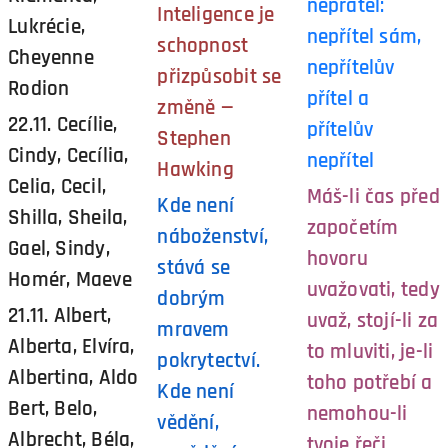
nepřátel:
Inteligence je
Lukrécie,
nepřítel sám,
schopnost
Cheyenne
nepřítelův
přizpůsobit se
Rodion
přítel a
změně —
22.11. Cecílie,
přítelův
Stephen
Cindy, Cecília,
nepřítel
Hawking
Celia, Cecil,
Máš-li čas před
Kde není
Shilla, Sheila,
započetím
náboženství,
Gael, Sindy,
hovoru
stává se
Homér, Maeve
uvažovati, tedy
dobrým
21.11. Albert,
uvaž, stojí-li za
mravem
Alberta, Elvíra,
to mluviti, je-li
pokrytectví.
Albertina, Aldo
toho potřebí a
Kde není
Bert, Belo,
nemohou-li
vědění,
Albrecht, Béla,
tvoje řeči