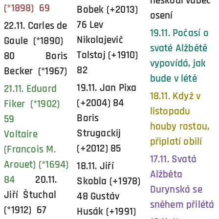
neškodí vůbec
(*1898) 69
Bobek (+2013)
osení
76 Lev
22.11. Carles de
19.11. Počasí o
Nikolajevič
Gaule (*1890)
svaté Alžbětě
Tolstoj (+1910)
80 Boris
vypovídá, jak
82
Becker (*1967)
bude v létě
19.11. Jan Pixa
21.11. Eduard
18.11. Když v
(+2004) 84
Fiker (*1902)
listopadu
Boris
59
houby rostou,
Strugackij
Voltaire
připlatí obilí
(+2012) 85
(Francois M.
17.11. Svatá
Arouet) (*1694)
18.11. Jiří
Alžběta
84
20.11.
Skobla (+1978)
Durynská se
Jiří Štuchal
48 Gustáv
sněhem přilétá
(*1912) 67
Husák (+1991)