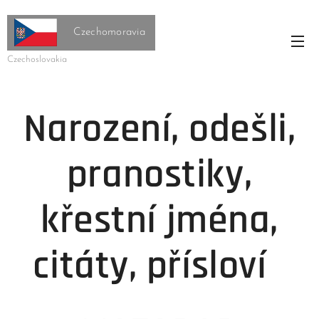
Czechomoravia
Czechoslovakia
Narození, odešli,
pranostiky,
křestní jména,
citáty, přísloví