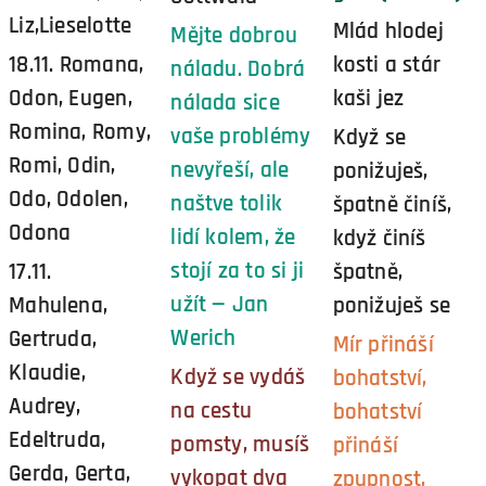
Liz,Lieselotte
Mlád hlodej
Mějte dobrou
18.11. Romana,
kosti a stár
náladu. Dobrá
Odon, Eugen,
kaši jez
nálada sice
Romina, Romy,
vaše problémy
Když se
Romi, Odin,
nevyřeší, ale
ponižuješ,
Odo, Odolen,
naštve tolik
špatně činíš,
Odona
lidí kolem, že
když činíš
stojí za to si ji
17.11.
špatně,
užít — Jan
Mahulena,
ponižuješ se
Werich
Gertruda,
Mír přináší
Klaudie,
Když se vydáš
bohatství,
Audrey,
na cestu
bohatství
Edeltruda,
pomsty, musíš
přináší
Gerda, Gerta,
vykopat dva
zpupnost,