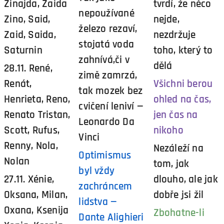
Zinajda, Zaida
tvrdí, že něco
nepoužívané
Zino, Said,
nejde,
železo rezaví,
Zaid, Saida,
nezdržuje
stojatá voda
Saturnin
toho, který to
zahnívá,či v
dělá
28.11. René,
zimě zamrzá,
Renát,
Všichni berou
tak mozek bez
Henrieta, Reno,
ohled na čas,
cvičení leniví —
Renato Tristan,
jen čas na
Leonardo Da
Scott, Rufus,
nikoho
Vinci
Renny, Nola,
Nezáleží na
Optimismus
Nolan
tom, jak
byl vždy
27.11. Xénie,
dlouho, ale jak
zachráncem
Oksana, Milan,
dobře jsi žil
lidstva —
Oxana, Ksenija
Zbohatne-li
Dante Alighieri