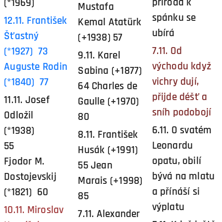
příroda k
(*1969)
Mustafa
spánku se
12.11. František
Kemal Atatürk
ubírá
Šťastný
(+1938) 57
7.11. Od
(*1927) 73
9.11. Karel
východu když
Auguste Rodin
Sabina (+1877)
vichry dují,
(*1840) 77
64 Charles de
přijde déšť a
11.11. Josef
Gaulle (+1970)
sníh podobojí
Odložil
80
6.11. O svatém
(*1938)
8.11. František
Leonardu
55
Husák (+1991)
opatu, obilí
Fjodor M.
55 Jean
bývá na mlatu
Dostojevskij
Marais (+1998)
a přínáší si
(*1821) 60
85
výplatu
10.11. Miroslav
7.11. Alexander