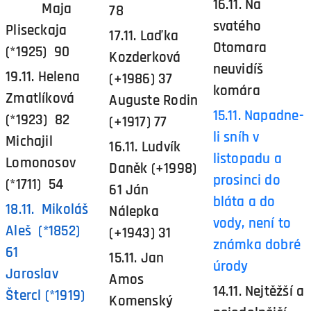
16.11. Na
Maja
78
svatého
Pliseckaja
17.11. Laďka
Otomara
(*1925) 90
Kozderková
neuvidíš
19.11. Helena
(+1986) 37
komára
Zmatlíková
Auguste Rodin
15.11. Napadne-
(*1923) 82
(+1917) 77
li sníh v
Michajil
16.11. Ludvík
listopadu a
Lomonosov
Daněk (+1998)
prosinci do
(*1711) 54
61 Ján
bláta a do
18.11. Mikoláš
Nálepka
vody, není to
Aleš (*1852)
(+1943) 31
známka dobré
61
15.11. Jan
úrody
Jaroslav
Amos
14.11. Nejtěžší a
Štercl (*1919)
Komenský