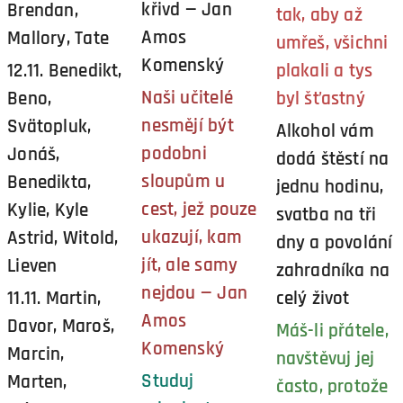
křivd — Jan
Brendan,
tak, aby až
Amos
Mallory, Tate
umřeš, všichni
Komenský
12.11. Benedikt,
plakali a tys
Naši učitelé
Beno,
byl šťastný
nesmějí být
Svätopluk,
Alkohol vám
podobni
Jonáš,
dodá štěstí na
sloupům u
Benedikta,
jednu hodinu,
cest, jež pouze
Kylie, Kyle
svatba na tři
ukazují, kam
Astrid, Witold,
dny a povolání
jít, ale samy
Lieven
zahradníka na
nejdou — Jan
11.11. Martin,
celý život
Amos
Davor, Maroš,
Máš-li přátele,
Komenský
Marcin,
navštěvuj jej
Studuj
Marten,
často, protože