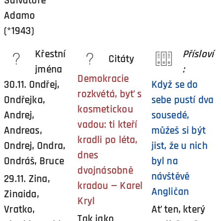
Salvatore
Adamo
(*1943)
Křestní
Přísloví
Citáty
jména
:
Demokracie
30.11. Ondřej,
Když se do
rozkvétá, byť s
Ondřejka,
sebe pustí dva
kosmetickou
Andrej,
sousedé,
vadou: ti kteří
Andreas,
můžeš si být
kradli po léta,
Ondrej, Ondra,
jist, že u nich
dnes
Ondráš, Bruce
byl na
dvojnásobně
návštěvě
29.11. Zina,
kradou — Karel
Angličan
Zinaida,
Kryl
Vratko,
Ať ten, který
Tak jako