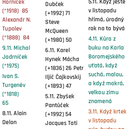
5.11. Když ještě
Horníček
Dubček
v listopadu
(*1918) 85
(+1992) 71
hřímá, úrodný
Alexandr N.
Steve
rok na to bývá
Tupolev
McQueen
(*1888) 84
4.11. Kůra z
(+1980) 50
buku na Karla
9.11. Michal
6.11. Karel
Boromejského
Jadrníček
Hynek Mácha
uťatá, když
(*1975)
(+1836) 26 Petr
suchá, malou,
Ivan S.
Iljič Čajkovskij
a když mokrá,
Turgeněv
(+1893) 47
velkou zimu
(*1818)
5.11. Zbyšek
znamená
65
Pantůček
3.11. Když krtek
8.11. Alain
(+1992) 54
v listopadu
Delon
Jacques Tati