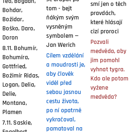
Teo, Bogdan,
smí jen o těch
tom - bejt
Bohdar,
pravdách,
ňákým svým
Božidar,
které hlásají
vysněným
Boško, Daro,
cizí proroci
symbolem —
Doron
Pozvali
Jan Werich
8.11. Bohumír,
medvěda, aby
Cílem vzdělání
Bohumíra,
jim pomohl
a moudrosti je,
Gottfried,
vyhnat tygra.
aby člověk
Božimír Ridas,
Kdo ale potom
viděl před
Logan, Delia,
vyžene
sebou jasnou
Delie,
medvěda?
cestu života,
Montana,
po ní opatrně
Plamen
vykračoval,
7.11. Saskie,
pamatoval na
Engelbert,