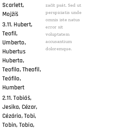
Scarlett,
začít psát. Sed ut
perspiciatis unde
Mojžíš
omnis iste natus
3.11. Hubert,
error sit
Teofil,
voluptatem
Umberto,
accusantium
doloremque.
Hubertus
Huberta,
Teofila, Theofil,
Teófilo,
Humbert
2.11. Tobiáš,
Jesika, Cézar,
Cézária, Tobi,
Tobin, Tobia,