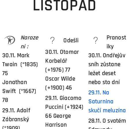
LISTOPAD
Naroze
Pranost
Odešli
ni :
iky
30.11. Otomar
30.11. Mark
30.11. Ondřejův
Korbelář
Twain (*1835)
sníh zůstane
(+1976) 77
75
ležet deset
Oscar Wilde
Jonathan
nebo sto dní
(+1900) 46
Swift (*1667)
29.11. Na
29.11. Giacomo
78
Saturnina
Puccini (+1924)
29.11. Adolf
skučí meluzína
66 George
Zábranský
28.11. O svatém
Harrison
(*1909)