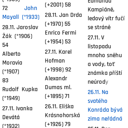
Edmundu
(+2001) 58
72
John
Kampiáně,
28.11. Jan Drda
Mayall (*1933)
ledový vítr fučí
(+1970) 55
28.11. Jaroslav
se stráně
Enrico Fermi
Žák (*1906)
27.11. V
(+1954) 53
54
listopadu
27.11. Karel
Alberto
mnoho sněhu
Hofman
Moravia
a vody, toť
(+1998) 92
(*1907)
známka příští
Alexandr
83
neúrod
y
Dumas ml.
Rudolf Kupka
26.11. Na
(+1895) 71
(*1949)
svatého
26.11. Eliška
27.11. Ivanka
Konráda bývá
Krásnohorská
Devátá
zima neřádná
(+1926) 79
(*1932)