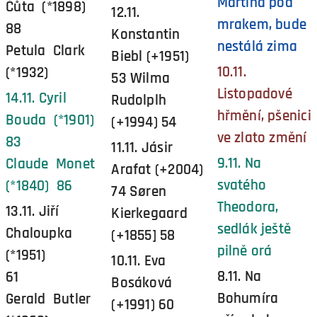
Martina pod
Čůta (*1898)
12.11.
mrakem, bude
88
Konstantin
nestálá zima
Petula Clark
Biebl (+1951)
10.11.
(*1932)
53 Wilma
Listopadové
14.11. Cyril
Rudolplh
hřmění, pšenici
Bouda (*1901)
(+1994) 54
ve zlato změní
83
11.11. Jásir
9.11. Na
Claude Monet
Arafat (+2004)
svatého
(*1840) 86
74 Søren
Theodora,
13.11. Jiří
Kierkegaard
sedlák ještě
Chaloupka
(+1855] 58
pilně orá
(*1951)
10.11. Eva
8.11. Na
61
Bosáková
Bohumíra
Gerald Butler
(+1991) 60