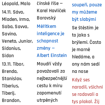
čínské říše —
Léopold, Malo
soupeři, pouze
Karel Havlíček
14.11. Sáva,
my můžeme
Borovský
Mladen, Irma,
být slabými
Měřítkem
Saba, Savva,
Se štěstím je
inteligence je
Savina,
to jako s
schopnost
Veneta, Junior,
brýlemi. Často
změny —
Sidonius,
je marně
Albert Einstein
Sidon
hledáme, a
Moudří vždy
13.11. Tibor,
ony nám sedí
považovali za
Brenda,
na nose
nejbezpečnější
Stanislav,
Když ses
cestu k míru
Tiberius,
narodil, všichni
zapomenutí
Tiberij,
se radovali a
utrpěných
Brandon,
tys plakal. Žij