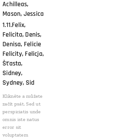
Achilleas,
Mason, Jessica
1.11.Felix,
Felicita, Denis,
Denisa, Felicie
Felicity, Felicja,
Šťasta,
Sidney,
Sydney, Sid
Klikněte a můžete
začít psát. Sed ut
perspiciatis unde
omnis iste natus
error sit
voluptatem