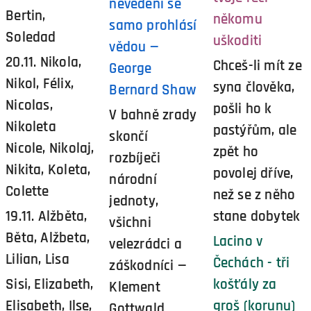
nevědění se
Bertin,
někomu
samo prohlásí
Soledad
uškoditi
vědou —
20.11. Nikola,
Chceš-li mít ze
George
Nikol, Félix,
syna člověka,
Bernard Shaw
Nicolas,
pošli ho k
V bahně zrady
Nikoleta
pastýřům, ale
skončí
Nicole, Nikolaj,
zpět ho
rozbíječi
Nikita, Koleta,
povolej dříve,
národní
Colette
než se z něho
jednoty,
19.11. Alžběta,
stane dobytek
všichni
Běta, Alžbeta,
Lacino v
velezrádci a
Lilian, Lisa
Čechách - tři
záškodníci —
Sisi, Elizabeth,
košťály za
Klement
Elisabeth, Ilse,
groš (korunu)
Gottwald