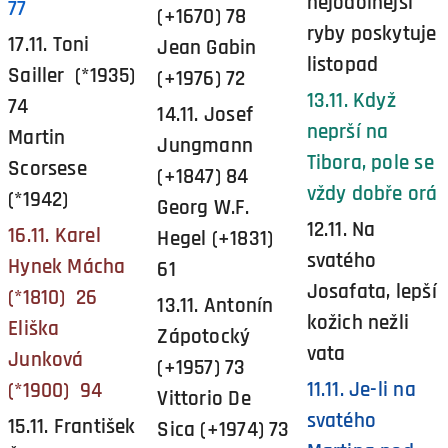
nejodolnější
77
(+1670) 78
ryby poskytuje
17.11. Toni
Jean Gabin
listopad
Sailler (*1935)
(+1976) 72
13.11. Když
74
14.11. Josef
neprší na
Martin
Jungmann
Tibora, pole se
Scorsese
(+1847) 84
vždy dobře orá
(*1942)
Georg W.F.
12.11. Na
16.11. Karel
Hegel (+1831)
svatého
Hynek Mácha
61
Josafata, lepší
(*1810) 26
13.11. Antonín
kožich nežli
Eliška
Zápotocký
vata
Junková
(+1957) 73
11.11. Je-li na
(*1900) 94
Vittorio De
svatého
15.11. František
Sica (+1974) 73