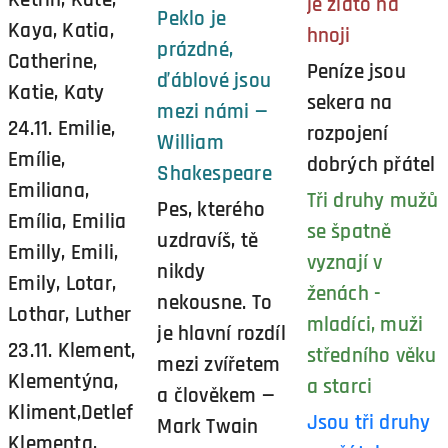
je zlato na
Peklo je
Kaya, Katia,
hnoji
prázdné,
Catherine,
Peníze jsou
ďáblové jsou
Katie, Katy
sekera na
mezi námi —
24.11. Emilie,
rozpojení
William
Emílie,
dobrých přátel
Shakespeare
Emiliana,
Tři druhy mužů
Pes, kterého
Emília, Emilia
se špatně
uzdravíš, tě
Emilly, Emili,
vyznají v
nikdy
Emily, Lotar,
ženách -
nekousne. To
Lothar, Luther
mladíci, muži
je hlavní rozdíl
23.11. Klement,
středního věku
mezi zvířetem
Klementýna,
a starci
a člověkem —
Kliment,Detlef
Jsou tři druhy
Mark Twain
Klementa,