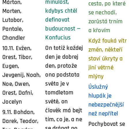
minulost,
Márton,
cesta, po které
kdybys chtěl
Morten,
se nechodí,
definovat
Lutobor,
zarůstá trním
budoucnost —
Pantale,
a křovím
Konfucius
Chandler
Když fouká vítr
On totiž každej
10.11. Evžen,
změn, někteří
den je dobrej
Orest, Tibor,
staví úkryty a
den, protože
Eugen,
jiní větrné
ona podstata
Jevgenij, Noah,
mlýny
světa je v
Noe, Owen,
Úslužný
tomdletom
Orest, Dafni,
hlupák je
světě, on
Jocelyn
nebezpečnější
člověk má bejt
9.11. Bohdan,
než nepřítel
tím, co je, a ne
Darek, Teodor,
Pochybovat se
se drápat po