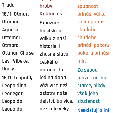
Truda
hroby —
zpupnost
Konfucius
16.11. Otmar,
přináší válku,
Otomar,
válka přináší
Smažme
Agnesa,
chudobu,
husitskou
Ottomar,
chudoba
válku z naší
Otmara,
přináší pokoru,
historie, i
Ottmar, Chase,
pokora přináší
zhasne sláva
Levi, Vibeke,
mír.
českého
Daisy
národa. Ta
Za sebou
jediná doba
15.11. Leopold,
můžeš nechat
váží více než
Leopoldina,
starce, nikdy
ostatní naše
Leodegar,
však jeho
dějství, ba více,
Leopoldo,
zkušenost
než celé věky
Leopolda,
Neexistují silní