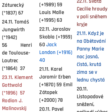
22.11. Svatá
(+1989) 59
Záturecký
Cecílie hroudy
Louis Malle
(*1837) 67
v poli sněhem
(+1995) 63
24.11. Tomáš
kryje
22.11. Jaroslav
Jungwirth
21.11. Když je
Skobla (+1959)
(*1942)
na Obětování
60
Jack
56 Henri
Panny Marie
London (+1916)
de Toulouse-
noc jasná,
40
Lautrec
čistá, krutá
(*1864) 37
21.11. Karel
zima se v
Jaromír Erben
23.11. Klement
lednu chystá
(+1870) 59 Emil
Gottwald
20.11.
Zátopek
(*1896) 57
Listopadové
(+2000) 78
Rodion J.
sněžení,
Malinovskij
20.11. Pavel