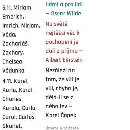
lidmi a pro lidi
5.11. Miriam,
— Oscar Wilde
Emerich,
Na světě
Imrich, Mirjam,
nejtěžší věc k
Věda,
pochopení je
Zachariáš,
daň z příjmu —
Zachary,
Albert Einstein
Chelsea,
Nezáleží na
Vědunka
tom, že vůl je
4.11. Karel,
vůl, chyba je,
Karla, Karol,
dělá-li se z
Charles,
něho lev —
Karola, Carla,
Karel Čapek
Carol, Carlos,
Skarlet,
ikněte a můžete