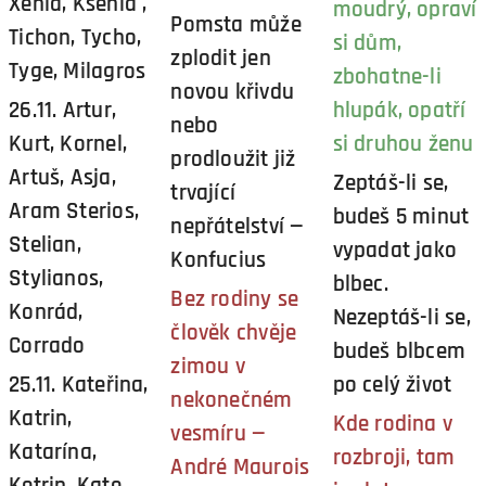
Xenia, Ksenia ,
moudrý, opraví
Pomsta může
Tichon, Tycho,
si dům,
zplodit jen
Tyge, Milagros
zbohatne-li
novou křivdu
26.11. Artur,
hlupák, opatří
nebo
Kurt, Kornel,
si druhou ženu
prodloužit již
Artuš, Asja,
Zeptáš-li se,
trvající
Aram Sterios,
budeš 5 minut
nepřátelství —
Stelian,
vypadat jako
Konfucius
Stylianos,
blbec.
Bez rodiny se
Konrád,
Nezeptáš-li se,
člověk chvěje
Corrado
budeš blbcem
zimou v
25.11. Kateřina,
po celý život
nekonečném
Katrin,
Kde rodina v
vesmíru —
Katarína,
rozbroji, tam
André Maurois
Ketrin, Kate,