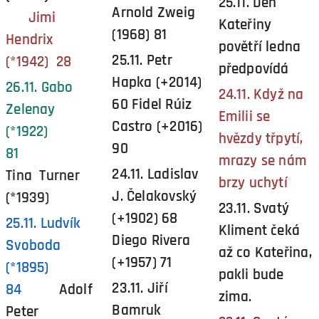
25.11. Den
Arnold Zweig
Jimi
Kateřiny
(1968) 81
Hendrix
povětří ledna
25.11. Petr
(*1942) 28
předpovídá
Hapka (+2014)
26.11. Gabo
24.11. Když na
60 Fidel Rúiz
Zelenay
Emilii se
Castro (+2016)
(*1922)
hvězdy třpytí,
90
81
mrazy se nám
24.11. Ladislav
Tina Turner
brzy uchytí
J. Čelakovský
(*1939)
23.11. Svatý
(+1902) 68
25.11. Ludvík
Kliment čeká
Diego Rivera
Svoboda
až co Kateřina,
(+1957) 71
(*1895)
pakli bude
23.11. Jiří
84
Adolf
zima.
Bamruk
Peter