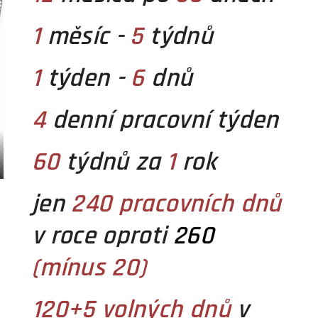
1
měsíc -
5
týdnů
1
týden -
6
dnů
4
denní pracovní týden
60
týdnů za
1
rok
jen
240
pracovních dnů
v roce oproti
260
(mínus 20)
120+5
volných dnů
v