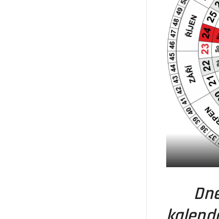
Dnešn
kalend