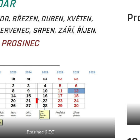
DÁŘ
Pr
OR, BŘEZEN, DUBEN, KVĚTEN,
ERVENEC,
SRPEN
,
ZÁŘÍ
,
ŘÍJEN,
PROSINEC
,
Prosinec 6 DT