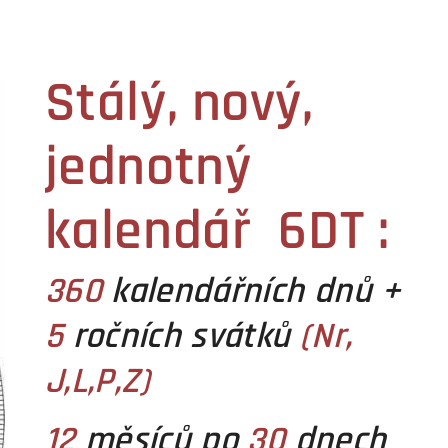
Stálý, nový,
jednotný
kalendář 6DT :
360
kalendářních dnů +
5
ročních svátků
(Nr,
J,L,P,Z)
12
měsíců po
30
dnech