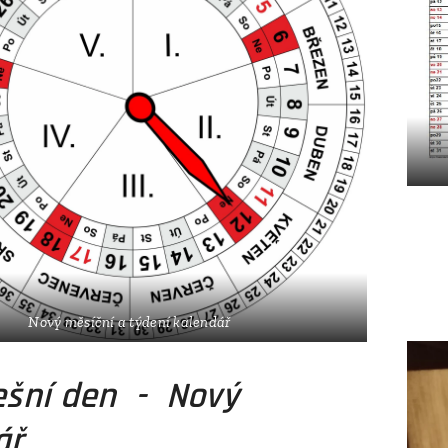
D
Nový měsíční a týdení kalendář
í den - Nový
ář