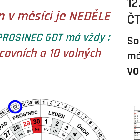
12
n v měsíci je NEDĚLE
Č
PROSINEC 6DT má vždy :
So
covních a 10 volných
m
vo