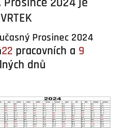
. Prosince 2024 je
TVRTEK
učasný Prosinec 2024
22
pracovních a
9
á
lných dnů